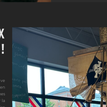
X
!
uve
 en
nes
 la