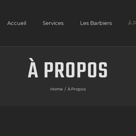
ACCUEIL
SERVICES
Accueil
Services
Les Barbiers
À 
LES BARBIERS
À PROPOS
À
PROPOS
CONTACTS
RENDEZ-VOUS
Home
À Propos