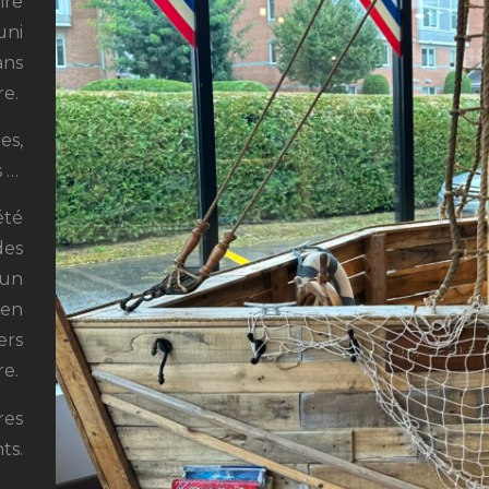
ire
uni
ans
re.
es,
s
…
été
des
 un
 en
ers
re.
res
ts.