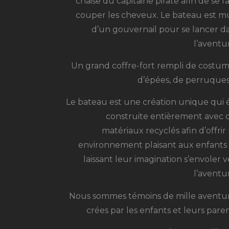
chaise du capitaine pirate afin de se fa
couper les cheveux
. Le bateau est m
d’un gouvernail pour se lancer d
l’aventu
Un grand coffre-fort rempli de costum
d’épées, de perruque
Le bateau
est une création unique qui 
construite entièrement avec 
matériaux
recyclés
afin d’offrir
environnement
plaisant aux enfants
laissant leur imagination
s’envoler v
l’aventu
Nous sommes témoins de mille aventu
crées par les enfants et leurs paren