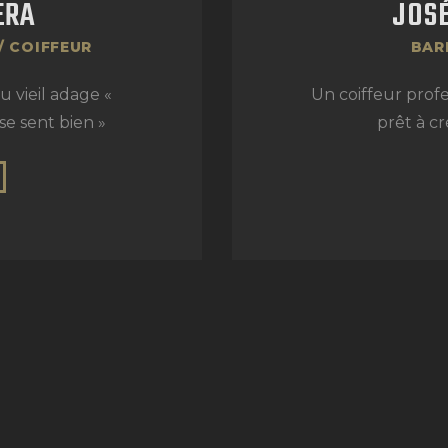
ERA
JOSÉ
/ COIFFEUR
BAR
au vieil adage «
Un coiffeur profe
e sent bien »
prêt à cr