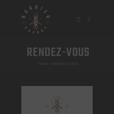
RENDEZ-VOUS
ACCUEIL
Home
RENDEZ-VOUS
SERVICES
LES BARBIERS
À PROPOS
CONTACTS
RENDEZ-VOUS